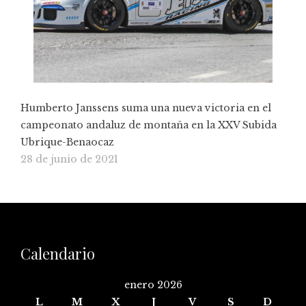
Humberto Janssens suma una nueva victoria en el
campeonato andaluz de montaña en la XXV Subida
Ubrique-Benaocaz
28 de junio de 2021
Calendario
enero 2026
L
M
X
J
V
S
D