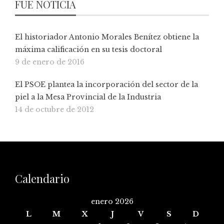
FUE NOTICIA
El historiador Antonio Morales Benítez obtiene la
máxima calificación en su tesis doctoral
9 de enero de 2016
El PSOE plantea la incorporación del sector de la
piel a la Mesa Provincial de la Industria
14 de octubre de 2012
Calendario
enero 2026
L
M
X
J
V
S
D