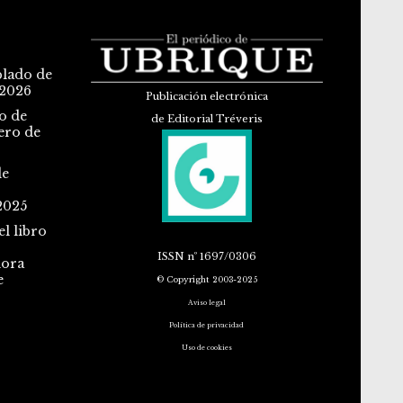
blado de
 2026
Publicación electrónica
o de
de Editorial Tréveris
ero de
de
2025
l libro
ISSN
nº 1697/0306
dora
e
© Copyright 2003-2025
Aviso legal
Política de privacidad
Uso de cookies