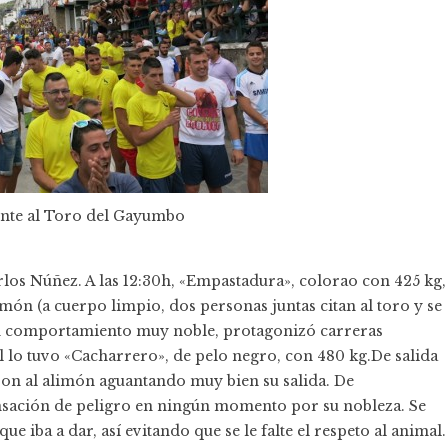
tente al Toro del Gayumbo
arlos Núñez. A las 12:30h, «Empastadura», colorao con 425 kg,
món (a cuerpo limpio, dos personas juntas citan al toro y se
n comportamiento muy noble, protagonizó carreras
al lo tuvo «Cacharrero», de pelo negro, con 480 kg.De salida
ron al alimón aguantando muy bien su salida. De
nsación de peligro en ningún momento por su nobleza. Se
e iba a dar, así evitando que se le falte el respeto al animal.