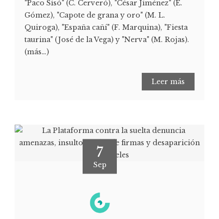
"Paco Sisó" (C. Cerveró), "César Jiménez" (E.
Gómez), "Capote de grana y oro" (M. L.
Quiroga), "España cañí" (F. Marquina), "Fiesta
taurina" (José de la Vega) y "Nerva" (M. Rojas).
(más…)
Leer más
7
Sep