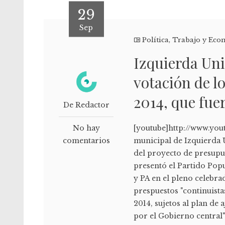
29
Sep
Política
,
Trabajo y Eco
Izquierda Uni
votación de l
2014, que fue
De Redactor
No hay
[youtube]http://www.yo
comentarios
municipal de Izquierda 
del proyecto de presupue
presentó el Partido Pop
y PA en el pleno celebra
prespuestos "continuistas
2014, sujetos al plan de
por el Gobierno central"