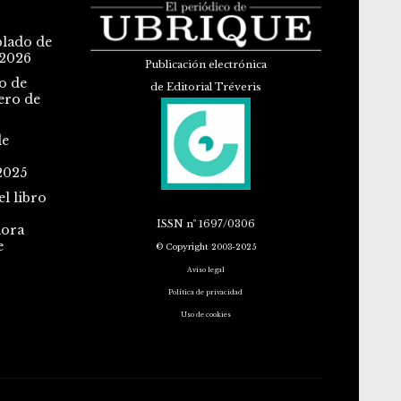
blado de
 2026
Publicación electrónica
o de
de Editorial Tréveris
ero de
de
2025
l libro
ISSN
nº 1697/0306
dora
e
© Copyright 2003-2025
Aviso legal
Política de privacidad
Uso de cookies