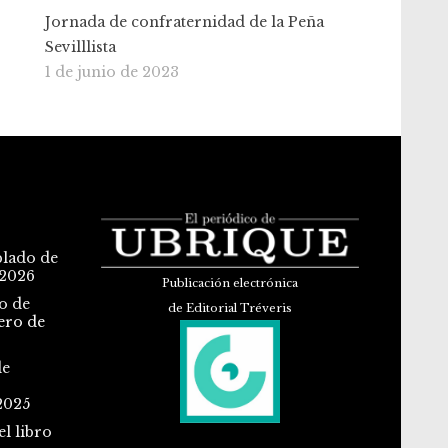
Jornada de confraternidad de la Peña
Sevilllista
1 de junio de 2023
blado de
 2026
Publicación electrónica
o de
de Editorial Tréveris
ero de
de
2025
l libro