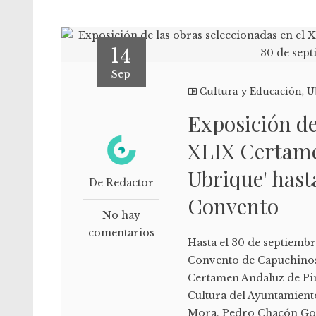
14
Sep
Cultura y Educación
,
U
Exposición de
XLIX Certamen
Ubrique' hast
De Redactor
Convento
No hay
comentarios
Hasta el 30 de septiembre
Convento de Capuchinos 
Certamen Andaluz de Pin
Cultura del Ayuntamient
Mora, Pedro Chacón Gord