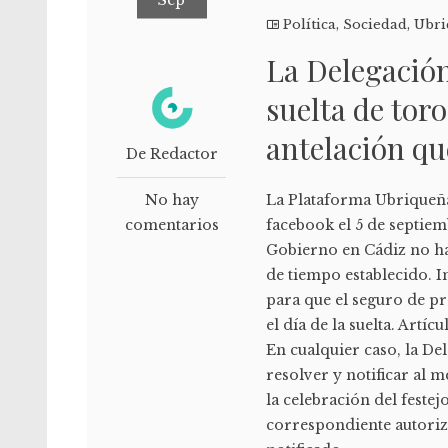
Política
,
Sociedad
,
Ubri
La Delegación
suelta de toro
antelación que
De Redactor
No hay
La Plataforma Ubriqueña 
comentarios
facebook el 5 de septie
Gobierno en Cádiz no ha
de tiempo establecido. I
para que el seguro de pr
el día de la suelta. Artí
En cualquier caso, la De
resolver y notificar al 
la celebración del festej
correspondiente autoriz