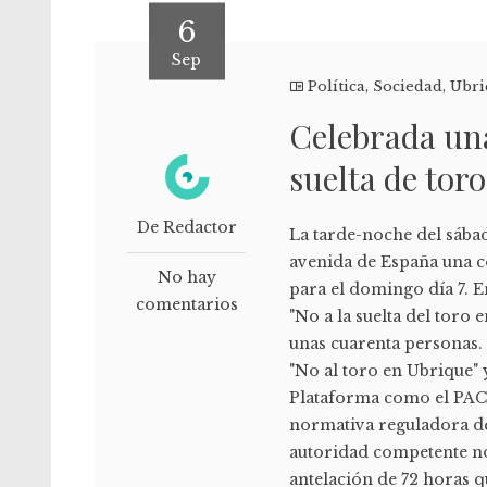
6
Sep
Política
,
Sociedad
,
Ubri
Celebrada una
suelta de tor
De Redactor
La tarde-noche del sábad
avenida de España una co
No hay
para el domingo día 7. 
comentarios
"No a la suelta del toro 
unas cuarenta personas.
"No al toro en Ubrique" 
Plataforma como el PACM
normativa reguladora de
autoridad competente no
antelación de 72 horas qu