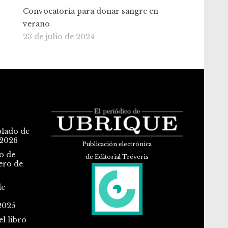
Convocatoria para donar sangre en
verano
23 de julio de 2024
blado de
 2026
Publicación electrónica
o de
de Editorial Tréveris
ero de
de
2025
l libro