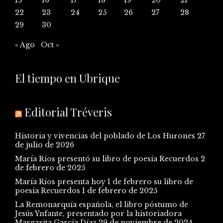
15
16
17
18
19
20
21
22
23
24
25
26
27
28
29
30
« Ago
Oct »
El tiempo en Ubrique
Editorial Tréveris
Historia y vivencias del poblado de Los Hurones
27
de julio de 2026
María Ríos presentó su libro de poesía Recuerdos
2
de febrero de 2025
María Ríos presenta hoy 1 de febrero su libro de
poesía Recuerdos
1 de febrero de 2025
La Remonarquía española, el libro póstumo de
Jesús Ynfante, presentado por la historiadora
Margarita García Díaz
29 de noviembre de 2024