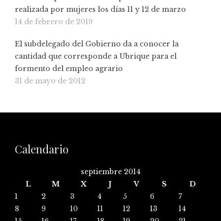
realizada por mujeres los días 11 y 12 de marzo
14 de febrero de 2019
El subdelegado del Gobierno da a conocer la
cantidad que corresponde a Ubrique para el
formento del empleo agrario
31 de mayo de 2012
Calendario
septiembre 2014
L
M
X
J
V
S
D
1
2
3
4
5
6
7
8
9
10
11
12
13
14