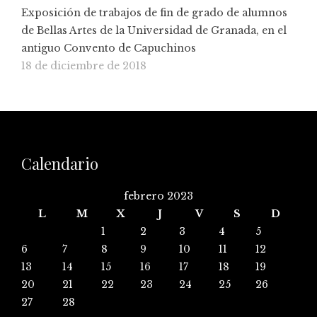
Exposición de trabajos de fin de grado de alumnos
de Bellas Artes de la Universidad de Granada, en el
antiguo Convento de Capuchinos
18 de diciembre de 2018
Calendario
febrero 2023
L
M
X
J
V
S
D
1
2
3
4
5
6
7
8
9
10
11
12
13
14
15
16
17
18
19
20
21
22
23
24
25
26
27
28