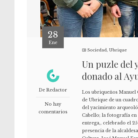
28
Ene
Sociedad
,
Ubrique
Un puzle del 
donado al Ay
De Redactor
Los ubriqueños Manuel C
de Ubrique de un cuadro
No hay
del yacimiento arqueoló
comentarios
Cabello; la fotografía e
entrega,, celebrado el 2
presencia de la alcaldes