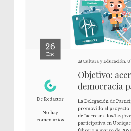
26
Ene
Cultura y Educación
,
U
Objetivo: acer
democracia pa
De Redactor
La Delegación de Partic
promovido el proyecto "E
No hay
de "acercar a los/las jó
comentarios
participativa en Ubrique"
febrero y marzo de 2023.