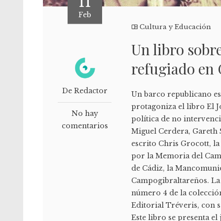
11
Feb
Cultura y Educación
Un libro sobr
refugiado en 
De Redactor
Un barco republicano esp
protagoniza el libro El J
No hay
política de no intervenc
comentarios
Miguel Cerdera, Gareth 
escrito Chris Grocott, l
por la Memoria del Camp
de Cádiz, la Mancomunid
Campogibraltareños. La 
número 4 de la colecció
Editorial Tréveris, con 
Este libro se presenta el j