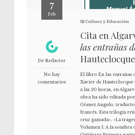
7
Feb
Cultura y Educación
Cita en Algar
las entrañas 
Hauteclocqu
De Redactor
No hay
El libro En las entrañas 
comentarios
Xavier de Hauteclocque (
a las 20 horas, en Algarv
obra ha sido editada por
Gómez Angulo, traductor
francés. Esta trilogía r
cruz gamada», «La traged
Volumen 1: A la sombra 
Gutiérrez Primera parte: 