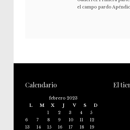
el campo pardo Apéndice
Calendario
El ti
febrero 2023
L
M
X
J
V
S
D
1
2
3
4
5
6
7
8
9
10
11
12
13
14
15
16
17
18
19