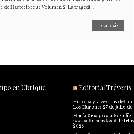
 de Hauteclocque Volumen 2: La tragedi...
Leer más
empo en Ubrique
Editorial Tréveris
Historia y vivencias del po
Los Hurones
27 de julio de
María Ríos presentó su libr
poesía Recuerdos
2 de febr
2025