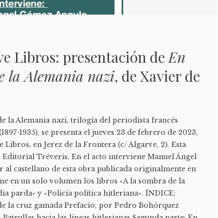
ve Libros: presentación de
En
de la Alemania nazi
, de Xavier de
e
de la Alemania nazi, trilogía del periodista francés
1897-1935), se presenta el jueves 23 de febrero de 2023,
e Libros, en Jerez de la Frontera (c/ Algarve, 2). Esta
 Editorial Tréveris. En el acto interviene Manuel Ángel
 al castellano de esta obra publicada originalmente en
eúne en un solo volumen los libros «A la sombra de la
ia parda» y «Policía política hitleriana». ÍNDICE:
de la cruz gamada Prefacio, por Pedro Bohórquez
Patrullas hacia las líneas hitlerianas Segunda parte: En