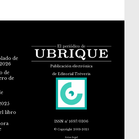
blado de
 2026
Publicación electrónica
o de
de Editorial Tréveris
ero de
de
2025
l libro
ISSN
nº 1697/0306
dora
e
© Copyright 2003-2025
Aviso legal