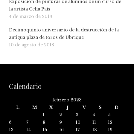
Exposición de pinturas de alumnos de un curso de
la artista Celia Pais
4 de marzo de 2013
Decimoquinto aniversario de la destrucción de la
antigua plaza de toros de Ubrique
10 de agosto de 2018
Calendario
febrero 2023
L
M
X
J
V
S
D
1
2
3
4
5
6
7
8
9
10
11
12
13
14
15
16
17
18
19