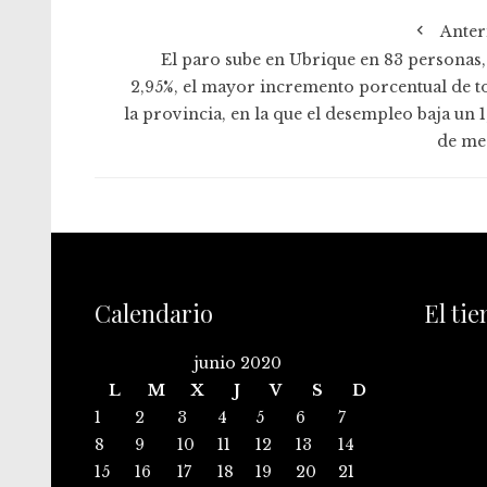
Anter
El paro sube en Ubrique en 83 personas,
2,95%, el mayor incremento porcentual de t
la provincia, en la que el desempleo baja un 1
de me
Calendario
El ti
junio 2020
L
M
X
J
V
S
D
1
2
3
4
5
6
7
8
9
10
11
12
13
14
15
16
17
18
19
20
21