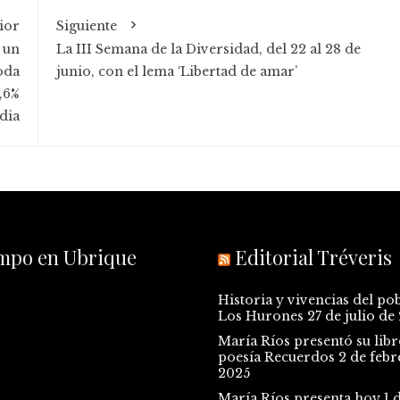
ior
Siguiente
 un
La III Semana de la Diversidad, del 22 al 28 de
oda
junio, con el lema ‘Libertad de amar’
,6%
dia
empo en Ubrique
Editorial Tréveris
Historia y vivencias del po
Los Hurones
27 de julio de
María Ríos presentó su libr
poesía Recuerdos
2 de febr
2025
María Ríos presenta hoy 1 