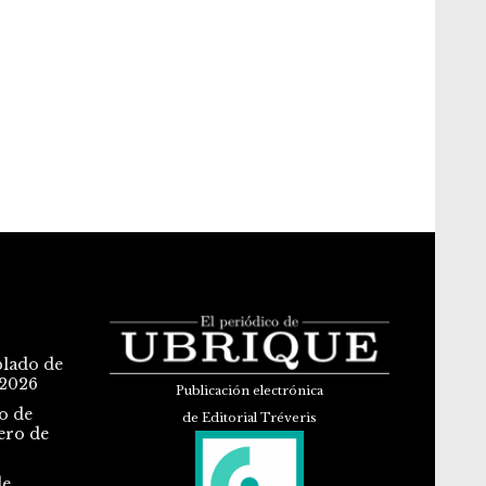
blado de
 2026
Publicación electrónica
o de
de Editorial Tréveris
ero de
de