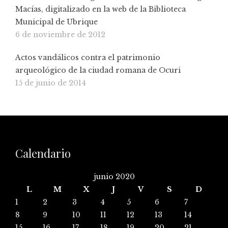
Macías, digitalizado en la web de la Biblioteca
Municipal de Ubrique
6 de noviembre de 2012
Actos vandálicos contra el patrimonio
arqueológico de la ciudad romana de Ocuri
15 de junio de 2014
Calendario
junio 2020
L
M
X
J
V
S
D
1
2
3
4
5
6
7
8
9
10
11
12
13
14
15
16
17
18
19
20
21