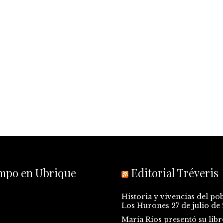
empo en Ubrique
Editorial Tréveris
Historia y vivencias del po
Los Hurones
27 de julio de
María Ríos presentó su libr