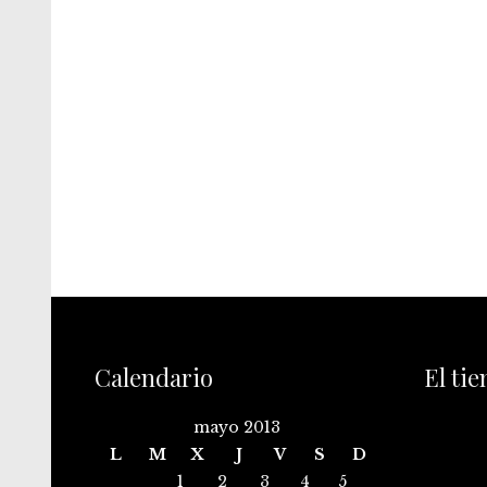
Calendario
El ti
mayo 2013
L
M
X
J
V
S
D
1
2
3
4
5