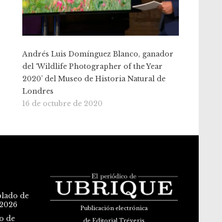
Andrés Luis Domínguez Blanco, ganador
del ‘Wildlife Photographer of the Year
2020’ del Museo de Historia Natural de
Londres
16 de octubre de 2020
blado de
 2026
Publicación electrónica
o de
de Editorial Tréveris