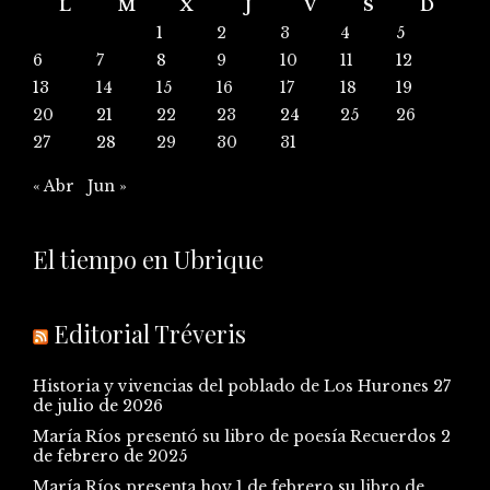
L
M
X
J
V
S
D
1
2
3
4
5
6
7
8
9
10
11
12
13
14
15
16
17
18
19
20
21
22
23
24
25
26
27
28
29
30
31
« Abr
Jun »
El tiempo en Ubrique
Editorial Tréveris
Historia y vivencias del poblado de Los Hurones
27
de julio de 2026
María Ríos presentó su libro de poesía Recuerdos
2
de febrero de 2025
María Ríos presenta hoy 1 de febrero su libro de