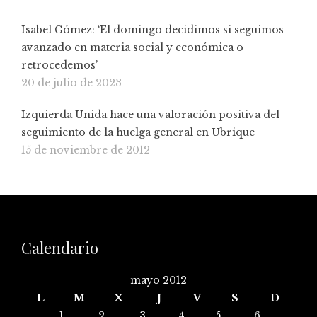
Isabel Gómez: ‘El domingo decidimos si seguimos
avanzado en materia social y económica o
retrocedemos’
20 de julio de 2023
Izquierda Unida hace una valoración positiva del
seguimiento de la huelga general en Ubrique
15 de noviembre de 2012
Calendario
mayo 2012
L
M
X
J
V
S
D
1
2
3
4
5
6