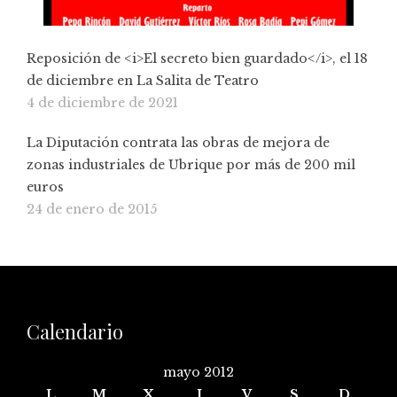
Reposición de <i>El secreto bien guardado</i>, el 18
de diciembre en La Salita de Teatro
4 de diciembre de 2021
La Diputación contrata las obras de mejora de
zonas industriales de Ubrique por más de 200 mil
euros
24 de enero de 2015
Calendario
mayo 2012
L
M
X
J
V
S
D