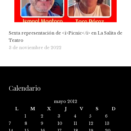
Sexta representación de <i>Picnic</i> en La Salita de
Teatro
3 de noviembre de 2022
Calendario
mayo 2012
L
M
X
J
V
S
D
1
2
3
4
5
6
7
8
9
10
11
12
13
14
15
16
17
18
19
20