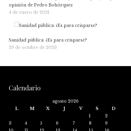
opinión de Pedro Bohórquez
4 de enero de 2021
Sanidad pública: ¿Es para crisparse?
29 de octubre de 2023
Calendario
agosto 2026
L
M
X
J
V
S
D
1
2
3
4
5
6
7
8
9
10
11
12
13
14
15
16