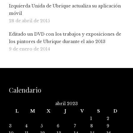
Izquierda Unida de Ubrique actualiza su aplicación
móvil
28 de abril de 2015
Editado un DVD con los trabajos y exposiciones de
los pintores de Ubrique durante el año 2013
9 de enero de 2014
Calendario
abril 2023
L
M
X
J
V
S
D
1
2
3
4
5
6
7
8
9