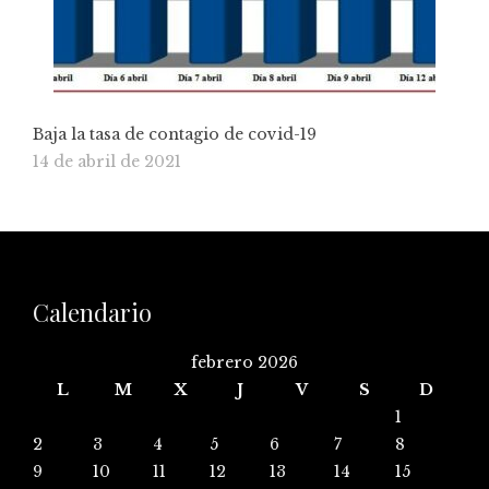
Baja la tasa de contagio de covid-19
14 de abril de 2021
Calendario
febrero 2026
L
M
X
J
V
S
D
1
2
3
4
5
6
7
8
9
10
11
12
13
14
15