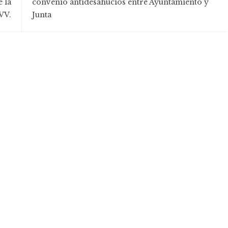
e la
convenio antidesahucios entre Ayuntamiento y
VV.
Junta