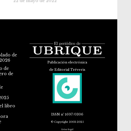
22 de mayo de 2022
blado de
 2026
Publicación electrónica
o de
de Editorial Tréveris
ero de
de
2025
l libro
ISSN
nº 1697/0306
dora
e
© Copyright 2003-2025
Aviso legal