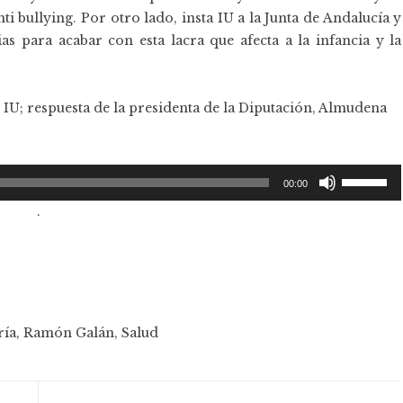
i bullying. Por otro lado, insta IU a la Junta de Andalucía y
ias para acabar con esta lacra que afecta a la infancia y la
IU; respuesta de la presidenta de la Diputación, Almudena
Utiliza
00:00
las
.
teclas
de
flecha
arriba/aba
para
ría
,
Ramón Galán
,
Salud
aumentar
o
disminuir
el