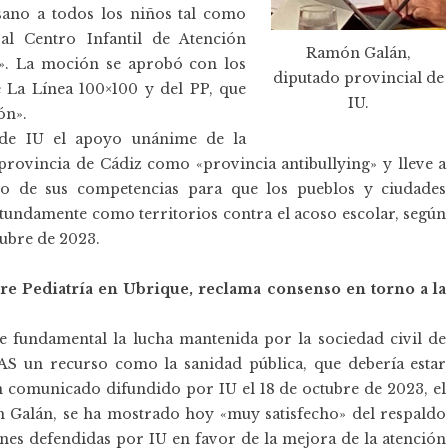
 sano a todos los niños tal como
al Centro Infantil de Atención
Ramón Galán,
n». La moción se aprobó con los
diputado provincial de
 La Línea 100×100 y del PP, que
IU.
ón».
 de IU el apoyo unánime de la
provincia de Cádiz como «provincia antibullying» y lleve a
ro de sus competencias para que los pueblos y ciudades
tundamente como territorios contra el acoso escolar, según
tubre de 2023.
bre Pediatría en Ubrique, reclama consenso en torno a la
e fundamental la lucha mantenida por la sociedad civil de
AS un recurso como la sanidad pública, que debería estar
n comunicado difundido por IU el 18 de octubre de 2023, el
 Galán, se ha mostrado hoy «muy satisfecho» del respaldo
ones defendidas por IU en favor de la mejora de la atención