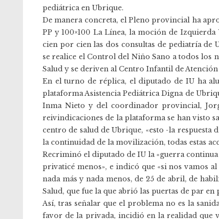
pediátrica en Ubrique.
De manera concreta, el Pleno provincial ha apro
PP y 100×100 La Línea, la moción de Izquierda U
cien por cien las dos consultas de pediatría de
se realice el Control del Niño Sano a todos los 
Salud y se deriven al Centro Infantil de Atenció
En el turno de réplica, el diputado de IU ha al
plataforma Asistencia Pediátrica Digna de Ubriqu
Inma Nieto y del coordinador provincial, Jor
reivindicaciones de la plataforma se han visto s
centro de salud de Ubrique, «esto -la respuesta d
la continuidad de la movilización, todas estas a
Recriminó el diputado de IU la «guerra continua 
privaticé menos», e indicó que «si nos vamos al
nada más y nada menos, de 25 de abril, de habil
Salud, que fue la que abrió las puertas de par en 
Así, tras señalar que el problema no es la sanid
favor de la privada, incidió en la realidad que 