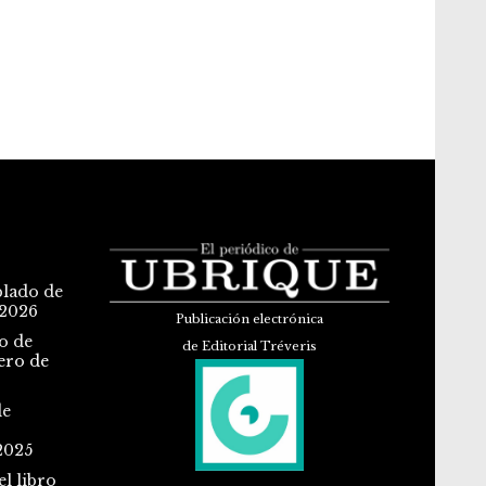
blado de
 2026
Publicación electrónica
o de
de Editorial Tréveris
ero de
de
2025
l libro