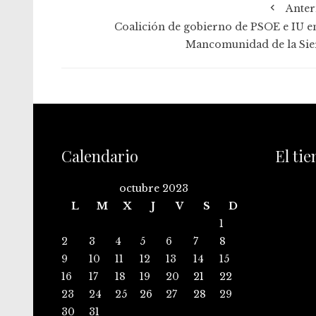
Anter
Coalición de gobierno de PSOE e IU en
Mancomunidad de la Sie
Calendario
El ti
octubre 2023
L
M
X
J
V
S
D
1
2
3
4
5
6
7
8
9
10
11
12
13
14
15
16
17
18
19
20
21
22
23
24
25
26
27
28
29
30
31