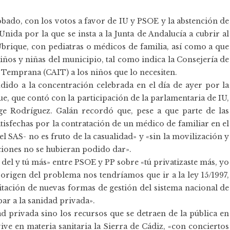
bado, con los votos a favor de IU y PSOE y la abstención de
nida por la que se insta a la Junta de Andalucía a cubrir al
 Ubrique, con pediatras o médicos de familia, así como a que
niños y niñas del municipio, tal como indica la Consejería de
n Temprana (CAIT) a los niños que lo necesiten.
udido a la concentración celebrada en el día de ayer por la
e, que contó con la participación de la parlamentaria de IU,
ge Rodríguez. Galán recordó que, pese a que parte de las
atisfechas por la contratación de un médico de familiar en el
el SAS- no es fruto de la casualidad» y «sin la movilización y
cciones no se hubieran podido dar».
del y tú más» entre PSOE y PP sobre «tú privatizaste más, yo
 origen del problema nos tendríamos que ir a la ley 15/1997,
itación de nuevas formas de gestión del sistema nacional de
par a la sanidad privada».
ad privada sino los recursos que se detraen de la pública en
vive en materia sanitaria la Sierra de Cádiz, «con conciertos