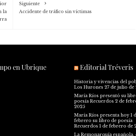
ior
Siguiente
volumen.
 la
Accidente de tráfico sin víctimas
rra
empo en Ubrique
Editorial Tréveris
Historia y vivencias del po
Los Hurones
27 de julio de
María Ríos presentó su libr
poesía Recuerdos
2 de febr
2025
María Ríos presenta hoy 1 
febrero su libro de poesía
Recuerdos
1 de febrero de 
La Remonarquía española, e