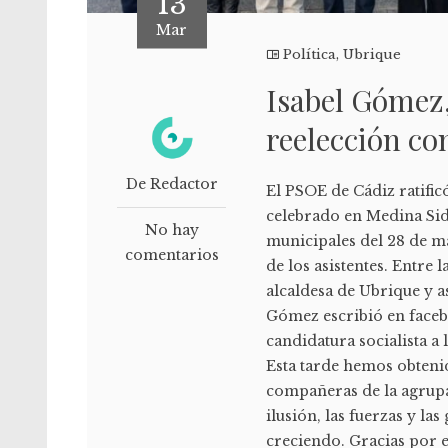
13
Mar
Política
,
Ubrique
Isabel Gómez,
reelección co
De Redactor
El PSOE de Cádiz ratific
celebrado en Medina Sido
No hay
municipales del 28 de m
comentarios
de los asistentes. Entre
alcaldesa de Ubrique y as
Gómez escribió en faceb
candidatura socialista a
Esta tarde hemos obteni
compañeras de la agrupac
ilusión, las fuerzas y la
creciendo. Gracias por es