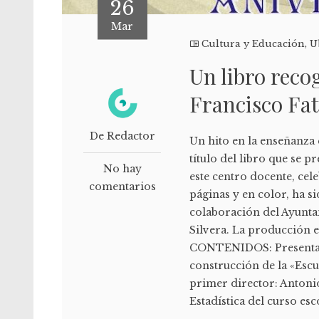
26
Mar
Cultura y Educación
,
U
Un libro reco
Francisco Fa
De Redactor
Un hito en la enseñanza 
título del libro que se 
No hay
este centro docente, cel
comentarios
páginas y en color, ha s
colaboración del Ayunta
Silvera. La producción e
CONTENIDOS: Presentaci
construcción de la «Esc
primer director: Antoni
Estadística del curso esc