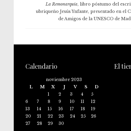
La Remonarquía
, libro póstumo del escri
ubriqueño Jesús Ynfante, presentado en el C
de Amigos de la UNESCO de Mad
Calendario
El ti
noviembre 2023
L
M
X
J
V
S
D
1
2
3
4
5
6
7
8
9
10
11
12
13
14
15
16
17
18
19
20
21
22
23
24
25
26
27
28
29
30