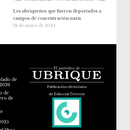
Los ubriqueños que fueron deportados a
campos de concentración nazis
18 de mayo de 2024
blado de
 2026
Publicación electrónica
o de
de Editorial Tréveris
ero de
de
2025
l libro