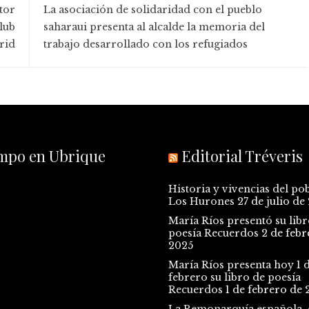
tor
La asociación de solidaridad con el pueblo
lub
saharaui presenta al alcalde la memoria del
rid
trabajo desarrollado con los refugiados
empo en Ubrique
Editorial Tréveris
Historia y vivencias del po
Los Hurones
27 de julio de
María Ríos presentó su libr
poesía Recuerdos
2 de febr
2025
María Ríos presenta hoy 1 
febrero su libro de poesía
Recuerdos
1 de febrero de 
La Remonarquía española, e