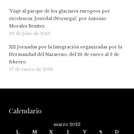
'Viaje al parque de los glaciares europeos por
excelencia: Jostedal (Noruega)', por Antonio
Morales Benítez
29 de julio de 2013
XII Jornadas por la Integración organizadas por la
Hermandad del Nazareno, del 26 de enero al 9 de
febrero
27 de enero de 2018
Calendario
marzo 2023
L
M
X
J
V
S
D