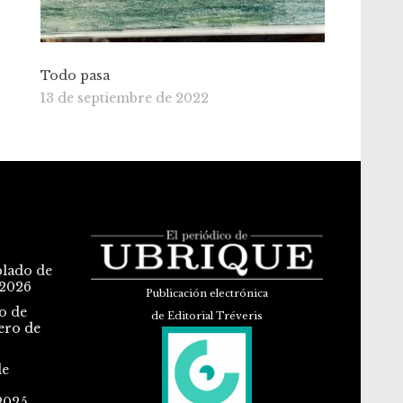
Todo pasa
13 de septiembre de 2022
blado de
 2026
Publicación electrónica
o de
de Editorial Tréveris
ero de
de
2025