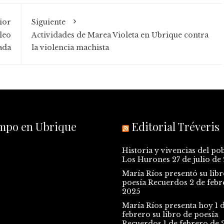
ior
Siguiente
leo
Actividades de Marea Violeta en Ubrique contra
ada
la violencia machista
empo en Ubrique
Editorial Tréveris
Historia y vivencias del po
Los Hurones
27 de julio de
María Ríos presentó su libr
poesía Recuerdos
2 de febr
2025
María Ríos presenta hoy 1 
febrero su libro de poesía
Recuerdos
1 de febrero de 