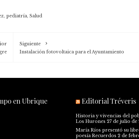
ez
,
pediatría
,
Salud
ior
Siguiente
gre
Instalación fotovoltaica para el Ayuntamiento
empo en Ubrique
Editorial Tréveris
Historia y vivencias del po
Los Hurones
27 de julio de
María Ríos presentó su libr
poesía Recuerdos
2 de febr