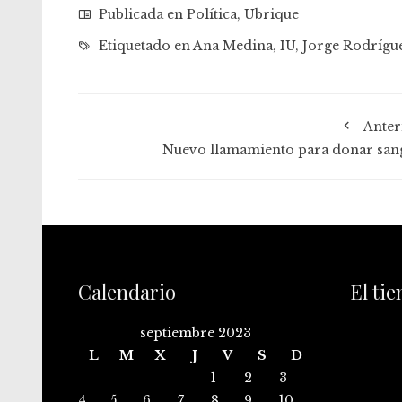
Publicada en
Política
,
Ubrique
Etiquetado en
Ana Medina
,
IU
,
Jorge Rodrígu
Anter
Nuevo llamamiento para donar san
Calendario
El ti
septiembre 2023
L
M
X
J
V
S
D
1
2
3
4
5
6
7
8
9
10