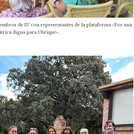
embros de IU con representantes de la plataforma «Por una
átrica digna para Ubrique».