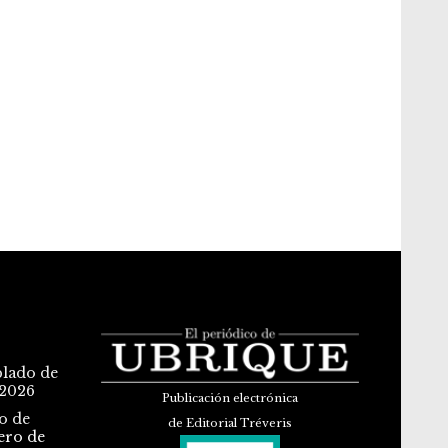
blado de
 2026
Publicación electrónica
o de
de Editorial Tréveris
ero de