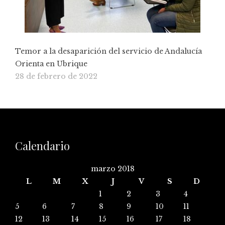
Temor a la desaparición del servicio de Andalucía
Orienta en Ubrique
28 de febrero de 2022
Calendario
marzo 2018
L
M
X
J
V
S
D
1
2
3
4
5
6
7
8
9
10
11
12
13
14
15
16
17
18