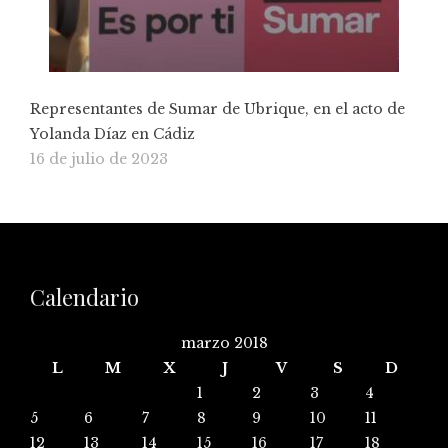
Representantes de Sumar de Ubrique, en el acto de
Yolanda Díaz en Cádiz
16 de julio de 2023
Calendario
marzo 2018
L
M
X
J
V
S
D
1
2
3
4
5
6
7
8
9
10
11
12
13
14
15
16
17
18