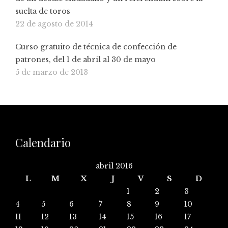
suelta de toros
22 de agosto de 2014
Curso gratuito de técnica de confección de
patrones, del 1 de abril al 30 de mayo
5 de marzo de 2013
Calendario
abril 2016
L
M
X
J
V
S
D
1
2
3
4
5
6
7
8
9
10
11
12
13
14
15
16
17