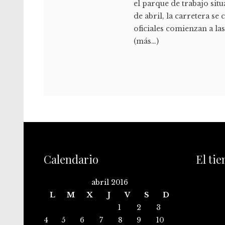
el parque de trabajo situ
de abril, la carretera se 
oficiales comienzan a la
(más…)
Calendario
El ti
abril 2016
L
M
X
J
V
S
D
1
2
3
4
5
6
7
8
9
10