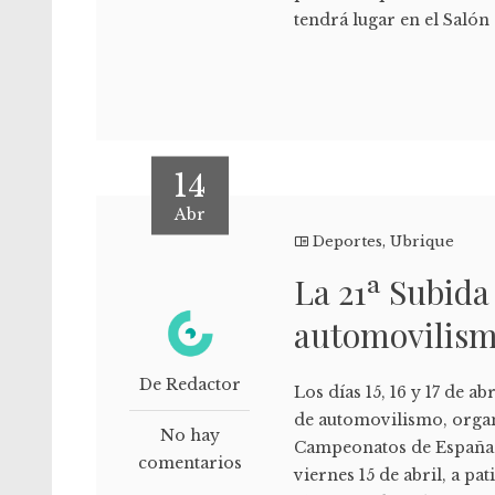
tendrá lugar en el Salón
14
Abr
Deportes
,
Ubrique
La 21ª Subid
automovilismo,
De Redactor
Los días 15, 16 y 17 de a
de automovilismo, organ
No hay
Campeonatos de España 
comentarios
viernes 15 de abril, a pat