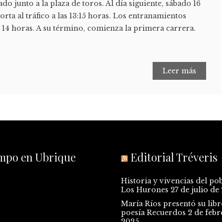
ado junto a la plaza de toros. Al día siguiente, sábado 16
corta al tráfico a las 13:15 horas. Los entranamientos
s 14 horas. A su término, comienza la primera carrera.
Leer más
empo en Ubrique
Editorial Tréveris
Historia y vivencias del po
Los Hurones
27 de julio de
María Ríos presentó su libr
poesía Recuerdos
2 de febr
2025