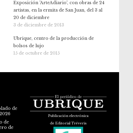
Exposición 'ArteAdiario', con obras de 24
artistas, en la ermita de San Juan, del 3 al
20 de diciembre
3 de diciembre de 2013
Ubrique, centro de la producción de
bolsos de lujo
15 de octubre de 2015
blado de
 2026
Publicación electrónica
o de
de Editorial Tréveris
ero de