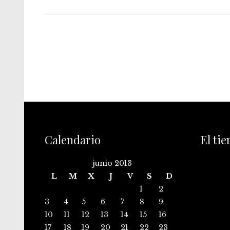
Calendario
El ti
junio 2013
L
M
X
J
V
S
D
1
2
3
4
5
6
7
8
9
10
11
12
13
14
15
16
17
18
19
20
21
22
23