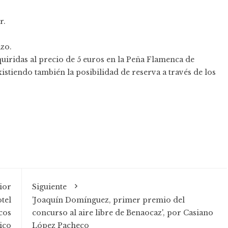
r.
izo.
dquiridas al precio de 5 euros en la Peña Flamenca de
istiendo también la posibilidad de reserva a través de los
ior
Siguiente
tel
'Joaquín Domínguez, primer premio del
cos
concurso al aire libre de Benaocaz', por Casiano
ico
López Pacheco