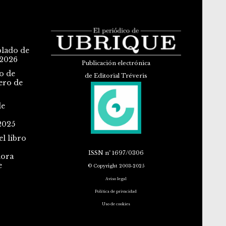
blado de
 2026
Publicación electrónica
o de
de Editorial Tréveris
ero de
de
2025
l libro
ISSN
nº 1697/0306
dora
e
© Copyright 2003-2025
Aviso legal
Política de privacidad
Uso de cookies