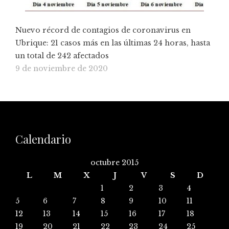
Nuevo récord de contagios de coronavirus en
Ubrique: 21 casos más en las últimas 24 horas, hasta
un total de 242 afectados
9 de noviembre de 2020
Calendario
octubre 2015
L
M
X
J
V
S
D
1
2
3
4
5
6
7
8
9
10
11
12
13
14
15
16
17
18
19
20
21
22
23
24
25