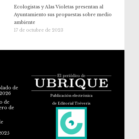
Ecologistas y Alas Violetas presentan al
Ayuntamiento sus propuestas sobre medio
ambiente
17 de octubre de 2023
blado de
 2026
Publicación electrónica
o de
de Editorial Tréveris
ero de
de
2025