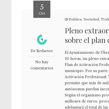
5
Oct
Política
,
Sociedad
,
Trab
Pleno extrao
sobre el plan 
De Redactor
El Ayuntamiento de Ubriq
20 horas, un pleno extra
No hay
Plan de Activación Profe
comentarios
municipio. Por su parte,
Activación Profesional: 
permitir que más de mil
autónomas puedan incor
Según el organismo provi
millones de euros, proc
adelantará el total de l