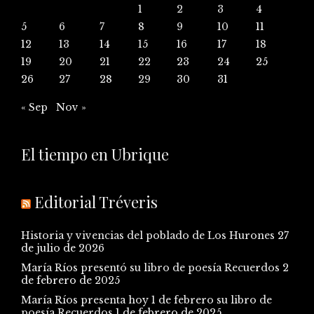
1
2
3
4
5
6
7
8
9
10
11
12
13
14
15
16
17
18
19
20
21
22
23
24
25
26
27
28
29
30
31
« Sep
Nov »
El tiempo en Ubrique
Editorial Tréveris
Historia y vivencias del poblado de Los Hurones
27
de julio de 2026
María Ríos presentó su libro de poesía Recuerdos
2
de febrero de 2025
María Ríos presenta hoy 1 de febrero su libro de
poesía Recuerdos
1 de febrero de 2025