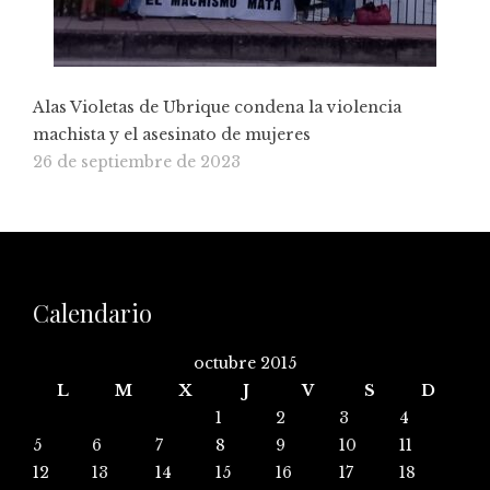
Alas Violetas de Ubrique condena la violencia
machista y el asesinato de mujeres
26 de septiembre de 2023
Calendario
octubre 2015
L
M
X
J
V
S
D
1
2
3
4
5
6
7
8
9
10
11
12
13
14
15
16
17
18