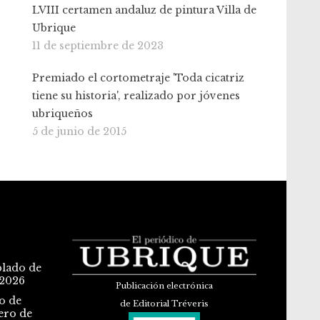
LVIII certamen andaluz de pintura Villa de
Ubrique
11 de septiembre de 2023
Premiado el cortometraje 'Toda cicatriz
tiene su historia', realizado por jóvenes
ubriqueños
5 de junio de 2015
blado de
 2026
Publicación electrónica
o de
de Editorial Tréveris
ero de