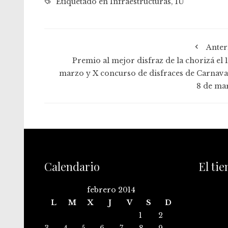
Etiquetado en
Infraestructuras
,
IU
Anter
Premio al mejor disfraz de la chorizá el 1
marzo y X concurso de disfraces de Carnaval
8 de ma
Calendario
El ti
febrero 2014
L
M
X
J
V
S
D
1
2