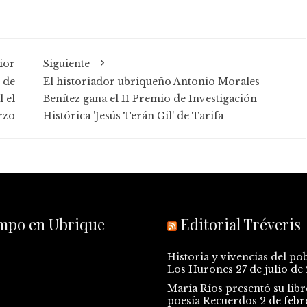
ior
Siguiente
 de
El historiador ubriqueño Antonio Morales
 el
Benítez gana el II Premio de Investigación
rzo
Histórica 'Jesús Terán Gil' de Tarifa
empo en Ubrique
Editorial Tréveris
Historia y vivencias del po
Los Hurones
27 de julio de
María Ríos presentó su libr
poesía Recuerdos
2 de febr