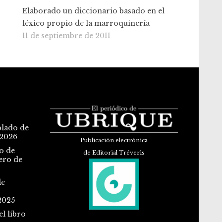
Elaborado un diccionario basado en el
léxico propio de la marroquinería
11 de septiembre de 2011
blado de
 2026
Publicación electrónica
o de
de Editorial Tréveris
ero de
de
2025
l libro