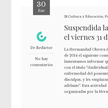
30
Ene
Cultura y Educación
,
P
Suspendida l
el viernes 31 
De Redactor
La Hermandad Obrera de
de 2014 el siguiente co
No hay
lamentamos informar que
comentarios
con el título "¿Individ
enfermedad del ponente.
disculpas, y les emplaz
adelante". Esta activida
organizadas por la Her