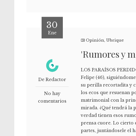
30
Ene
Opinión
,
Ubrique
'Rumores y m
LOS PARAÍSOS PERDIDOS
Felipe (46), siguiéndom
De Redactor
su perilla recortadita y
los ecos que resuenan por
No hay
matrimonial con la princ
comentarios
mirada. ¿Qué tendrá la p
verdad tienen esos rumor
prensa cuore. Lo cierto
partes, juntándosele el