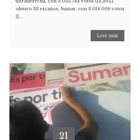
ultraderecha, con 3.033.744 votos (12,39%),
obtuvo 33 escaños; Sumar, con 3.014.006 votos
(1...
Leer más
21