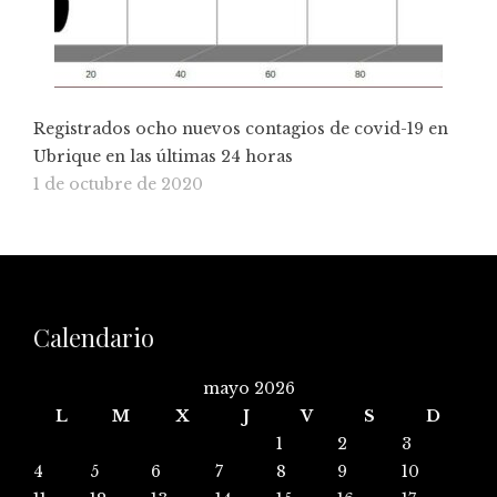
Registrados ocho nuevos contagios de covid-19 en
Ubrique en las últimas 24 horas
1 de octubre de 2020
Calendario
mayo 2026
L
M
X
J
V
S
D
1
2
3
4
5
6
7
8
9
10