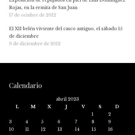
Rojas, en la ermita de San Juan
17 de octubre de 2012
El XII belén viviente del casco antiguo, el sábado 15
de diciembre
9 de diciembre de 2012
Calendario
abril 2023
L
M
X
J
V
S
D
1
2
3
4
5
6
7
8
9
10
11
12
13
14
15
16