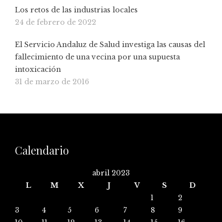
Los retos de las industrias locales
24 de febrero de 2022
El Servicio Andaluz de Salud investiga las causas del
fallecimiento de una vecina por una supuesta
intoxicación
31 de marzo de 2016
Calendario
abril 2023
L
M
X
J
V
S
D
1
2
3
4
5
6
7
8
9