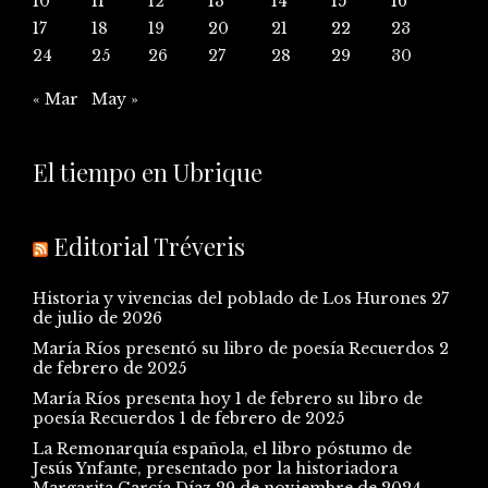
10
11
12
13
14
15
16
17
18
19
20
21
22
23
24
25
26
27
28
29
30
« Mar
May »
El tiempo en Ubrique
Editorial Tréveris
Historia y vivencias del poblado de Los Hurones
27
de julio de 2026
María Ríos presentó su libro de poesía Recuerdos
2
de febrero de 2025
María Ríos presenta hoy 1 de febrero su libro de
poesía Recuerdos
1 de febrero de 2025
La Remonarquía española, el libro póstumo de
Jesús Ynfante, presentado por la historiadora
Margarita García Díaz
29 de noviembre de 2024